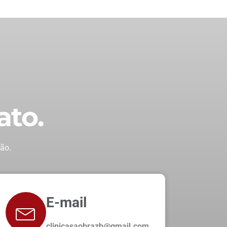
ato.
ão.
E-mail
clinicasaobrazb@gmail.com