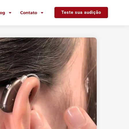
Teste sua audição
log
Contato