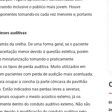
raindo inclusive o público mais jovem. Houve
onentes tornando-os cada vez menores e, portanto
teses auditivas
:
atrás da orelha. De uma forma geral, se o paciente
 aceitação menor devido à questão estética, porém
e miniaturização tornando-o praticamente
s os tipos de perda auditiva. Muito utilizados em
 em pacientes com perda de audição mais acentuada;
ara ocupar a concha (a parte côncava do pavilhão
o. Estão indicados nas perdas leves a severas;
canais ocupam o meato acústico externo, já os
ente dentro do conduto auditivo externo. Não são
es devido à modificação do conduto auditivo pelo