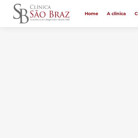
Home
A clinica
C