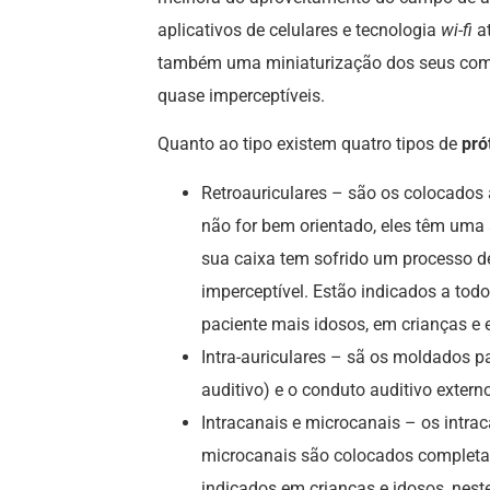
aplicativos de celulares e tecnologia
wi-fi
at
também uma miniaturização dos seus comp
quase imperceptíveis.
Quanto ao tipo existem quatro tipos de
pró
Retroauriculares – são os colocados 
não for bem orientado, eles têm uma
sua caixa tem sofrido um processo d
imperceptível. Estão indicados a todo
paciente mais idosos, em crianças e
Intra-auriculares – sã os moldados p
auditivo) e o conduto auditivo extern
Intracanais e microcanais – os intra
microcanais são colocados completam
indicados em crianças e idosos, nest