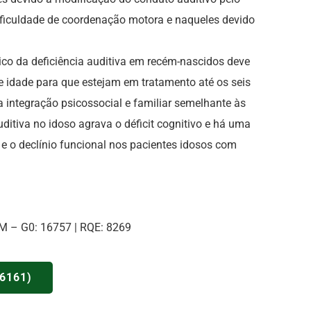
ificuldade de coordenação motora e naqueles devido
ico da deficiência auditiva em recém-nascidos deve
 de idade para que estejam em tratamento até os seis
a integração psicossocial e familiar semelhante às
uditiva no idoso agrava o déficit cognitivo e há uma
o e o declínio funcional nos pacientes idosos com
M – G0: 16757 | RQE: 8269
-6161)