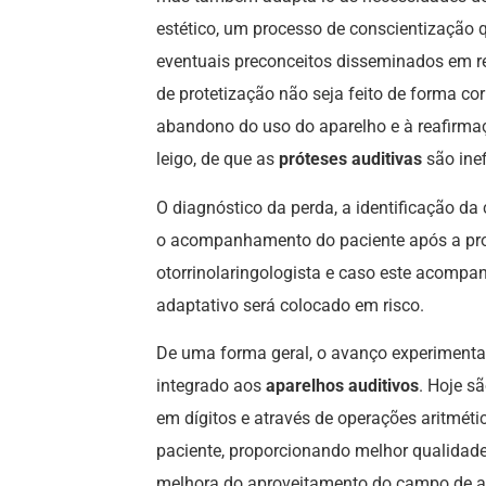
estético, um processo de conscientização 
eventuais preconceitos disseminados em re
de protetização não seja feito de forma cor
abandono do uso do aparelho e à reafirmaç
leigo, de que as
próteses auditivas
são inef
O diagnóstico da perda, a identificação da
o acompanhamento do paciente após a pro
otorrinolaringologista e caso este acomp
adaptativo será colocado em risco.
De uma forma geral, o avanço experimenta
integrado aos
aparelhos auditivos
. Hoje s
em dígitos e através de operações aritméti
paciente, proporcionando melhor qualidade 
melhora do aproveitamento do campo de a